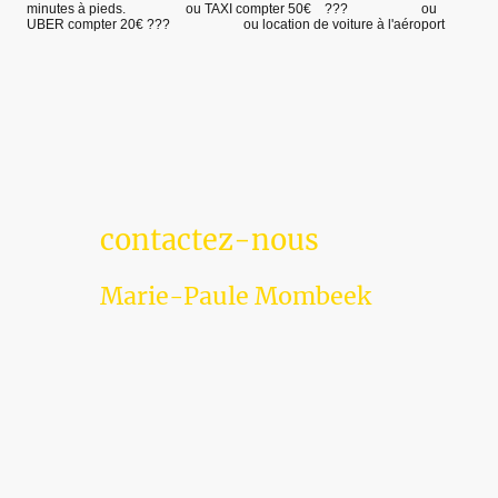
minutes à pieds. ou TAXI compter 50€ ??? ou
UBER compter 20€ ??? ou location de voiture à l'aéroport
contactez-nous
Marie-Paule Mombeek
12 rue Fragonard, 06800 Cagnes sur Mer, France
jardins.fragonard@orange.fr
+33683936793